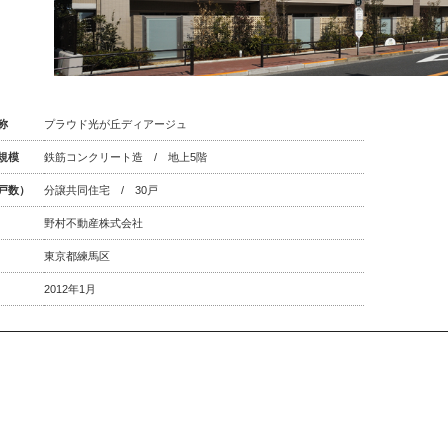
称
プラウド光が丘ディアージュ
規模
鉄筋コンクリート造 / 地上5階
戸数）
分譲共同住宅 / 30戸
野村不動産株式会社
東京都練馬区
2012年1月